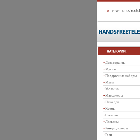
Дезодоранты
Муссы
Подарочные наборы
Мыла
Молочко
Массажеры
Пена для
Кремы
Станоки
Лосьоны
Кондиционеры
Гели