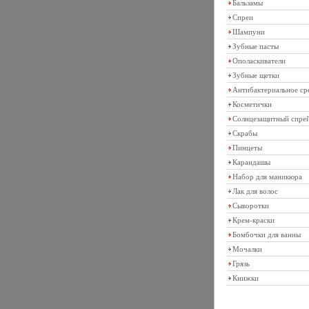
Бальзамы
Спреи
Шампуни
Зубные пасты
Ополаскиватели
Зубные щетки
Антибактериальное ср
Косметички
Солнцезащитный спре
Скрабы
Пинцеты
Карандашы
Набор для маникюра
Лак для волос
Сыворотки
Крем-краски
Бомбочки для ванны
Мочалки
Грязь
Книжки