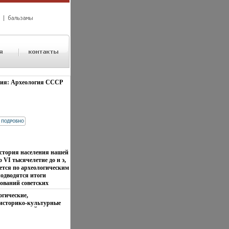
ия: Археология СССР
история населения нашей
 VI тысячелетие до н э,
ется по археологическим
одводятся итоги
ований советских
области изучения
огические,
держит описание
 историко-культурные
ческих памятников на
ды Советско-Йеменской
каменных орудий,
иции: Т 1
ных сооружений,
здание Сохранность: