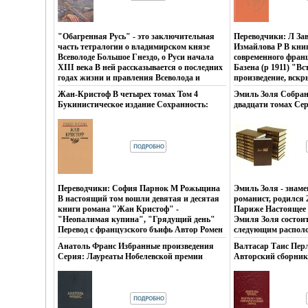
(~130х205 мм) инфо 10741p.
10955p.
которым еще предс
испытания при воз
Автор Николай Задо
"Обагренная Русь" - это заключительная
Переводчики: Л З
Пенза - 1995], русс
часть тетралогии о владимирском князе
Измайлова Р В кни
заслуженный деяте
Всеволоде Большое Гнездо, о Руси начала
современного франц
ССР (1969) З прина
XIII века В ней рассказывается о последних
Базена (р 1911) "Вс
исторических роман
годах жизни и правления Всеволода и
произведение, вск
русским народом Да
внбъкмдовь вспыхнувшей жестокой
бъйекпсихологичес
подвигах землепрох
Жан-Кристоф В четырех томах Том 4
Эмиль Золя Собран
княжеской междоусобице после его смерти, -
мировой войны, и 
Букинистическое издание Сохранность:
двадцати томах Се
междоусобице, которая, ослабила Русь
роман, в котором д
Хорошая Издательство: Музична Украiна,
Собрание сочинени
накануне татаро-монгольского нашествия
"общества потребле
1988 г Твердый переплет, 312 стр Тираж:
инфо 11056p.
Автор Эдуард Зорин.
французского Автор
220000 экз Формат: 84x108/32 (~130х205 мм)
Базен Эрве (насто
инфо 10976p.
Эрве-Базен), фрави
Участник Движения
осуждение частной
драматизм семейны
Переводчики: София Парнок М Рожыцина
Эмиль Золя - знам
противостояние ге
В настоящий том вошли девятая и десятая
романист, родился 2
нравственных устое
книги романа "Жан Кристоф" -
Париже Настоящее 
"Неопалимая купина", "Грядущий день"
Эмиля Золя состоит
Перевод с французского бъифь Автор Ромен
следующим располо
Роллан Romain Rolland Родился в г
1: романы "Кабъзп
Анатоль Франс Избранные произведения
Валтасар Таис Пер
Клеменси в семье юриста В начале 80-ых
"Добыча" Том 2-3:
Серия: Лауреаты Нобелевской премии
Авторский сборник
годов семья Ролланов переехала в Париж, и
Парижа" и "Завоева
инфо 11107p.
издание Сохраннос
будущий писатель поступил в Нормальную
романы "Проступок
Издательство: Изве
Высшую школу По окончании школы
превосходительство
переплет, 432 стр I
Роллан некоторое время жил в Риме и
романы "Западня"
Тираж: 150000 экз 
готовился к защите диссертацвидщуии по
любви" Том 8: ром