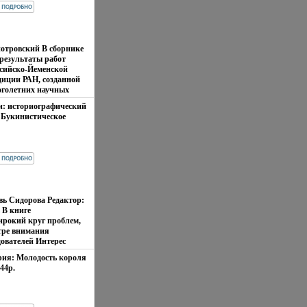
ьного обряда и древнего
тво: Восточная
т множество
224p.
иотровский В сборнике
результаты работ
сийско-Йеменской
диции РАН, созданной
оголетних научных
еррбъкатитории
и: историографический
Публикация позволит
 Букинистическое
оборот огромный
ть: Хорошая
детально
а, 2009 г Твердый
многие стороны
SBN 978-5-02-036987-0
ховной культуры древних
~145х217 мм) инфо
телей Южной Аравии
множество
вь Сидорова Редактор:
 В книге
ирокий круг проблем,
тре внимания
ователей Интерес
посвященнбъкбзые
рия: Молодость короля
х вопросов истории
44p.
евности до XXI в Среди
еской направленностью
исторические истоки
ие имени "Русь",