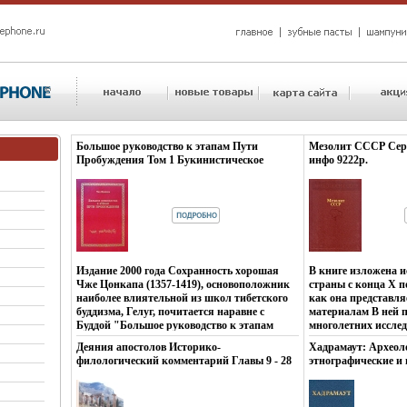
Большое руководство к этапам Пути
Мезолит СССР Сер
Пробуждения Том 1 Букинистическое
инфо 9222p.
издание Издательство: Нартанг, 1994 г
Твердый переплет, 388 стр Тираж: 1000 экз
Формат: 70x90/16 (~170х215 мм) инфо
8994p.
Издание 2000 года Сохранность хорошая
В книге изложена 
Чже Цонкапа (1357-1419), основоположник
страны с конца X по
наиболее влиятельной из школ тибетского
как она представля
буддизма, Гелуг, почитается наравне с
материалам В ней п
Буддой "Большое руководство к этапам
многолетних исслед
Пути Пробъйяабуждения" (Ламрим - ченмо)
археологов бъкапв 
Деяния апостолов Историко-
Хадрамаут: Археол
- Его наиболее знаменитый труд, где
мезолита Книга со
филологический комментарий Главы 9 - 28
этнографические и
важнейшие идеи индийского буддизма
основных мезолити
Букинистическое издание Сохранность:
исследования: Тру
изложены в форме систематического
территории СССР: 
Хорошая Издательства: Факультет
комплексной экспед
руководства, подробнейшим образом
жилищ, хозяйствен
филологии и искусств Санкт-
Букинистическое и