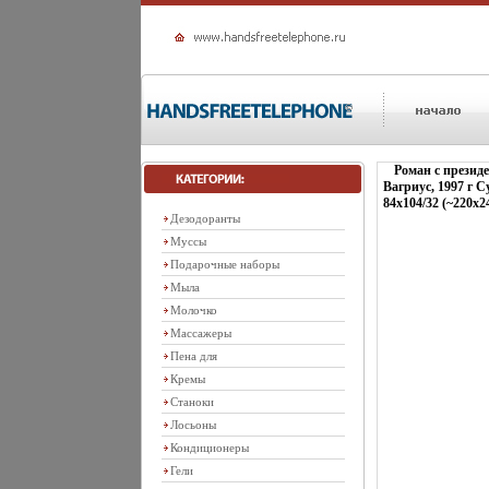
Роман с презид
Вагриус, 1997 г 
84x104/32 (~220x2
Дезодоранты
Муссы
Подарочные наборы
Мыла
Молочко
Массажеры
Пена для
Кремы
Станоки
Лосьоны
Кондиционеры
Гели