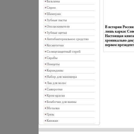
Бальзамы
Спреи
Шампуни
Зубные пасты
Ополаскиватели
В истории России
лишь каркас Сове
Зубные щетки
Настоящая книга 
Антибактериальное средство
хроникально-доку
первом президент
Косметички
Солнцезащитный спрей
Скрабы
Пинцеты
Карандашы
Набор для маникюра
Лак для волос
Сыворотки
Крем-краски
Бомбочки для ванны
Мочалки
Грязь
Книжки