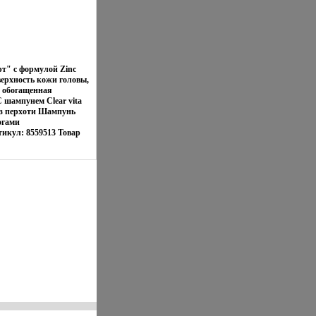
т" с формулой Zinc
верхность кожи головы,
, обогащенная
 шампунем Clear vita
ез перхоти Шампунь
огами
икул: 8559513 Товар