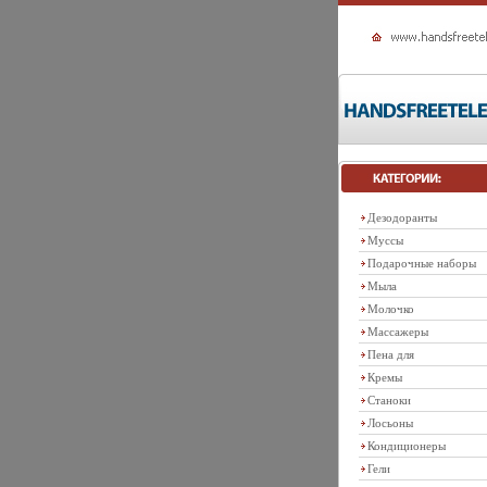
Дезодоранты
Муссы
Подарочные наборы
Мыла
Молочко
Массажеры
Пена для
Кремы
Станоки
Лосьоны
Кондиционеры
Гели