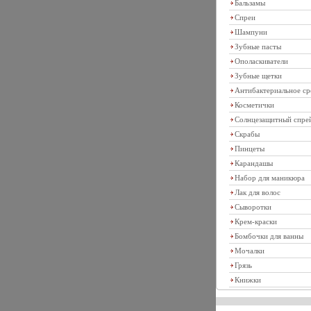
Бальзамы
Спреи
Шампуни
Зубные пасты
Ополаскиватели
Зубные щетки
Антибактериальное ср
Косметички
Солнцезащитный спре
Скрабы
Пинцеты
Карандашы
Набор для маникюра
Лак для волос
Сыворотки
Крем-краски
Бомбочки для ванны
Мочалки
Грязь
Книжки