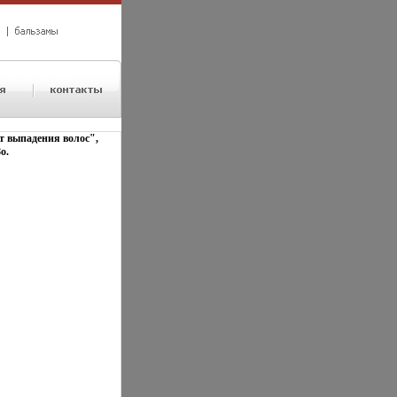
т выпадения волос",
o.