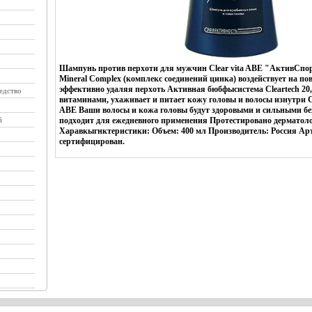
Шампунь против перхоти для мужчин Clear vita ABE "АктивСпор
Mineral Complex (комплекс соединений цинка) воздействует на по
эффективно удаляя перхоть Активная бюбфысистема Cleartech 20
едство
витаминами, ухаживает и питает кожу головы и волосы изнутри С
ABE Ваши волосы и кожа головы будут здоровыми и сильными б
й
подходит для ежедневного применения Протестировано дерматол
Харавкыгнктеристики: Объем: 400 мл Производитель: Россия Арт
сертифицирован.