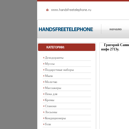
Григорий Савв
инфо 2713y.
Дезодоранты
Муссы
Подарочные наборы
Мыла
Молочко
Массажеры
Пена для
Кремы
Станоки
Лосьоны
Кондиционеры
Гели