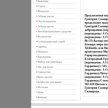
Бальзамы
Спреи
Шампуни
Предлагаемые ва
Зубные пасты
Григория Сковоро
Ополаскиватели
продолжают вызы
Григорий Сковоро
Зубные щетки
добронравию (пер
Антибактериальное средство
(переводчик: А Го
Косметички
(переводчик: А Г
86-135 Кольцо (п
Солнцезащитный спрей
Букварь мира (пе
Скрабы
Alcibiadis, или 
архистратига Мих
Пинцеты
Горврлнхдиенко) c
Карандашы
Благородный Ерод
Набор для маникюра
(переводчик: А Г
Гордиенко) c 345
Лак для волос
(переводчик: А Г
Сыворотки
Гордиенко) Ноты 
(переводчик: А Г
Крем-краски
Гордиенко) Стихи
Бомбочки для ванны
502-618 Письма к
Мочалки
Григория Сковоро
Сковорода.
Грязь
Книжки