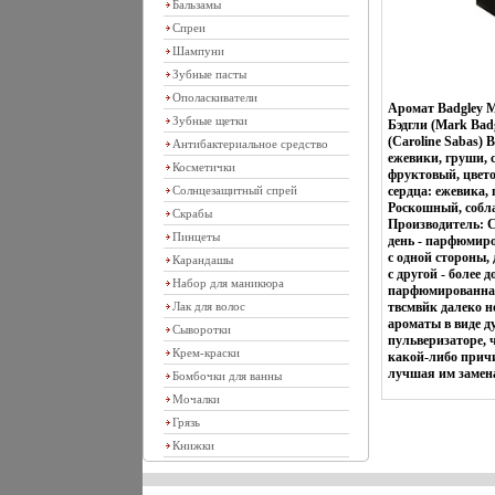
Бальзамы
Спреи
Шампуни
Зубные пасты
Ополаскиватели
Аромат Badgley M
Зубные щетки
Бэдгли (Mark Bad
(Caroline Sabas)
Антибактериальное средство
ежевики, груши, 
Косметички
фруктовый, цвет
Солнцезащитный спрей
сердца: ежевика
Роскошный, собл
Скрабы
Производитель:
Пинцеты
день - парфюмиро
с одной стороны,
Карандашы
с другой - более 
Набор для маникюра
парфюмированная 
Лак для волос
твсмвйк далеко н
ароматы в виде д
Сыворотки
пульверизаторе, 
Крем-краски
какой-либо причи
лучшая им замен
Бомбочки для ванны
Мочалки
Грязь
Книжки