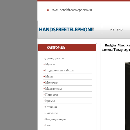
Badgley Mischk
замена Товар сер
Дезодоранты
Муссы
Подарочные наборы
Мыла
Молочко
Массажеры
Пена для
Кремы
Станоки
Лосьоны
Кондиционеры
Гели