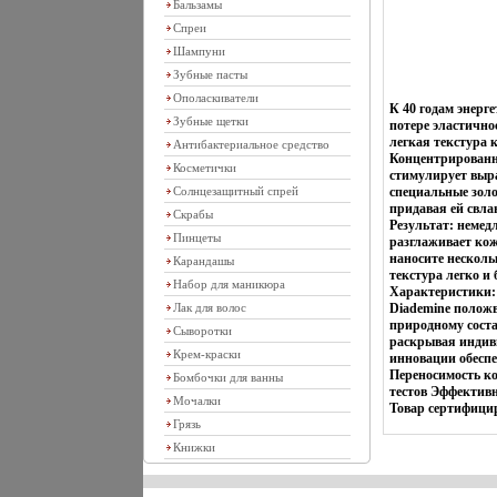
Бальзамы
Спреи
Шампуни
Зубные пасты
Ополаскиватели
К 40 годам энерг
Зубные щетки
потере эластично
легкая текстура 
Антибактериальное средство
Концентрированн
Косметички
стимулирует выра
Солнцезащитный спрей
специальные зол
придавая ей свла
Скрабы
Результат: немед
Пинцеты
разглаживает ко
наносите несколь
Карандашы
текстура легко и
Набор для маникюра
Характеристики: 
Лак для волос
Diademine полож
природному соста
Сыворотки
раскрывая индив
Крем-краски
инновации обесп
Переносимость ко
Бомбочки для ванны
тестов Эффектив
Мочалки
Товар сертифици
Грязь
Книжки