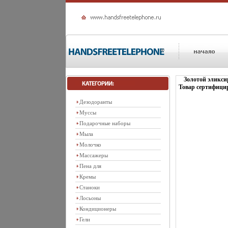
Золотой эликси
Товар сертифицир
Дезодоранты
Муссы
Подарочные наборы
Мыла
Молочко
Массажеры
Пена для
Кремы
Станоки
Лосьоны
Кондиционеры
Гели