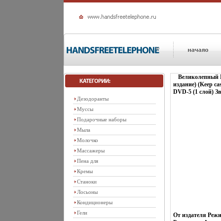
Великолепный 
издание) (Keep c
DVD-5 (1 слой) З
Дезодоранты
Муссы
Подарочные наборы
Мыла
Молочко
Массажеры
Пена для
Кремы
Станоки
Лосьоны
Кондиционеры
Гели
От издателя Реж