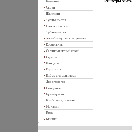
Режиссеры Анато
Бальзамы
Спреи
Шампуни
Зубные пасты
Ополаскиватели
Зубные щетки
Антибактериальное средство
Косметички
Солнцезащитный спрей
Скрабы
Пинцеты
Карандашы
Набор для маникюра
Лак для волос
Сыворотки
Крем-краски
Бомбочки для ванны
Мочалки
Грязь
Книжки