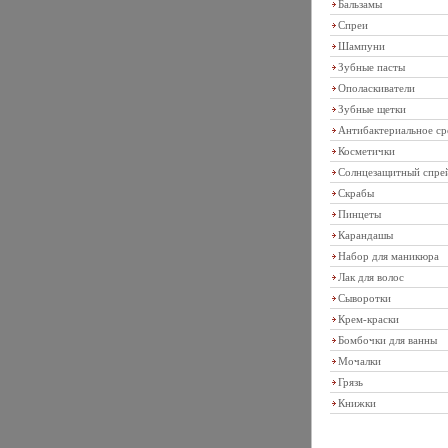
Бальзамы
Спреи
Шампуни
Зубные пасты
Ополаскиватели
Зубные щетки
Антибактериальное ср
Косметички
Солнцезащитный спре
Скрабы
Пинцеты
Карандашы
Набор для маникюра
Лак для волос
Сыворотки
Крем-краски
Бомбочки для ванны
Мочалки
Грязь
Книжки