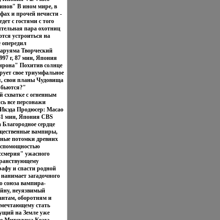
нов" В ином мире, в
фах и прочей нечисти -
дет с гостями с того
ительная пара охотниц
тся устроиться на
е опередил
Маруяма Творческий
97 г, 87 мин, Япония
ирона" Похитив солнце
рует свое триумфальное
я, свои планы Чудовища
и бьются?"
й схватке с огненным
сь все персонажи
 Икэда Продюсер: Масао
81 мин, Япония CBS
 Благородное сердце
ущественные вампиры,
тные потомки древних
беспомощностью
ссмерия" ужасного
транствующему
афу и спасти родной
 нанимает загадочного
го союза вампира-
айну, неуязвимый
антам, оборотням и
 мечтающему стать
вущий на Земле уже