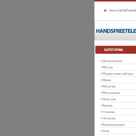
Дезодоранты
Муссы
Подарочные наборы
Мыла
Молочко
Массажеры
Пена для
Кремы
Станоки
Лосьоны
Кондиционеры
Гели