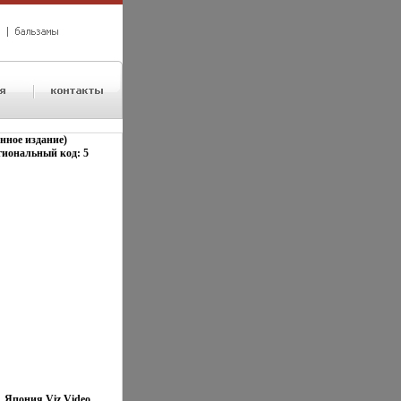
нное издание)
гиональный код: 5
 Япония Viz Video