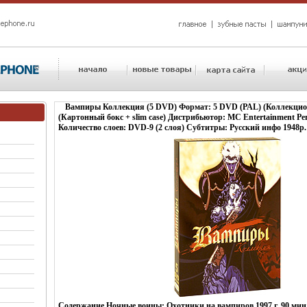
Вампиры Коллекция (5 DVD) Формат: 5 DVD (PAL) (Коллекцио
(Картонный бокс + slim case) Дистрибьютор: MC Entertainment Ре
Количество слоев: DVD-9 (2 слоя) Субтитры: Русский инфо 1948p.
Содержание Ночные воины: Охотники на вампиров 1997 г, 90 мин,