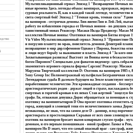
Мультипликационный сериал Эпизод 1 "Возвращение Ночных вои
иные времена Здесь легенды объккс вампирах, призраках, верволь
суровая реальность И, как в каждой такой легенде, человечество ве
света смертный бой! Эпизод 2 "Темная кровь, темная сила" Удив
на вампиров - сестрички-демоны Лин-виеюгЛин и Лей-Лей, пытаю
работу по избавлению городка от Ночных воинов - но девушек уж
таинственный монах Режиссер: Масаки Икэда Продюсер: Масао 
коллектив Ночные воины: Охотники на вампиров Битва вторая 19
едство
Viz Video Мультипликационный сериал Эпизод 3 "Пришествие П
и погрузив планету во мрак, повелитель демонов Демитрий плани
возвращение в мир дврлэфемонов Однако у Пирона, божества огн
й
и люди ведут борьбу за выживание и власть Эпизод 4 "За кого он
Захватывающая развязка! Выстоят ли Воины ночи в безжалостно
богом Пироном? Специально для фанатов видеоигр: здесь собрали
знаменитого игрового сериала фирмы Capcom! Режиссер: Масаки
Маруяма Творческий коллектив D: Охотник на вампиров 1985 г, 
Sony Group Inc Полнометражный мультфильм Безграничная сила
Легендарная судьба В далеком будущем на Земле влавствуют мог
поработившие человечество Эти кровожадные создания - бессмер
аристократических родов - держат людей в страхе, наслаждаясь 
смертных и горячей кровью в их венах Став жертвой "поцелуя бе
графа Ли, отважная девушка Дорис обращаеться за помощью к с
охотнику на вампивтытщров D Она просит охотника отомстить гр
город, живущий в зловещей тени его величественного замка Дорис
незнакомца, не зная, что на самом деле D - дампир, плод порочно
аристократа и простолюдинки Скрывая от всех свою зловещую т
охотник на вампиров бросает вызов коварным слугам графа - мут
демонам, и его верным помошникам - юной графине Ламке и Рею,
вампиром Но D знает, что его самый опасный враг - сам граф, жи