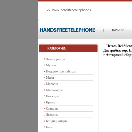
Heroes Del Silen
Дистрибьютор: E
г Авторский сбор
Дезодоранты
Муссы
Подарочные наборы
Мыла
Молочко
Массажеры
Пена для
Кремы
Станоки
Лосьоны
Кондиционеры
Гели