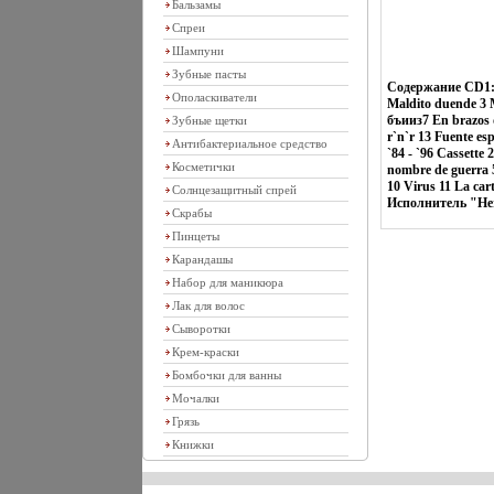
Бальзамы
Спреи
Шампуни
Зубные пасты
Содержание CD1: He
Ополаскиватели
Maldito duende 3 M
бъииз7 En brazos d
Зубные щетки
r`n`r 13 Fuente es
Антибактериальное средство
`84 - `96 Cassette
Косметички
nombre de guerra 5
10 Virus 11 La car
Солнцезащитный спрей
Исполнитель "Hero
Скрабы
Пинцеты
Карандашы
Набор для маникюра
Лак для волос
Сыворотки
Крем-краски
Бомбочки для ванны
Мочалки
Грязь
Книжки