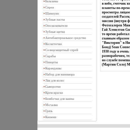
Бальзамы
в небо, счетчик 
Спреи
планеты по-прежн
просмотра лицам
Шампуни
создателей Рассе
Зубные пасты
миссии (внутри ф
Фотогалерея Мин
Ополаскиватели
Гай Хэмилтон Guy
Зубные щетки
то время работал
Антибактериальное средство
главным образом 
"Викторин" в Ни
Косметички
Бонд) Sean Conne
Солнцезащитный спрей
1930 году в очень
разнорабочим, те
Скрабы
но службе помеш
Пинцеты
(Мартин Соло) Ma
Карандашы
Набор для маникюра
Лак для волос
Сыворотки
Крем-краски
Бомбочки для ванны
Мочалки
Грязь
Книжки