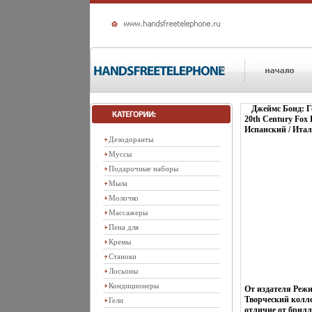
Джеймс Бонд: Го
20th Century Fox
Испанский / Итал
Дезодоранты
Муссы
Подарочные наборы
Мыла
Молочко
Массажеры
Пена для
Кремы
Станоки
Лосьоны
Кондиционеры
От издателя Реж
Творческий колле
Гели
отличие от брилл