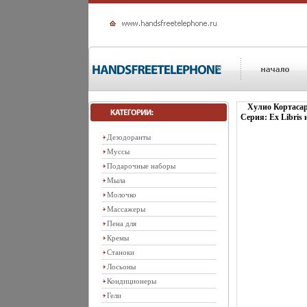
Хулио Кортасар
Серия: Ex Libris 
Дезодоранты
Муссы
Подарочные наборы
Мыла
Молочко
Массажеры
Пена для
Кремы
Станоки
Лосьоны
Кондиционеры
Гели