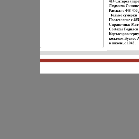
414 Сатарса (пер
Людмила Синянска
Рассказ c 448-456
`Только сумерки`
Послесловие c 48
Справочные Матер
Cortazar Родился
Кортасаров верну
колледж Буэнос-А
в школе, с 1945 .