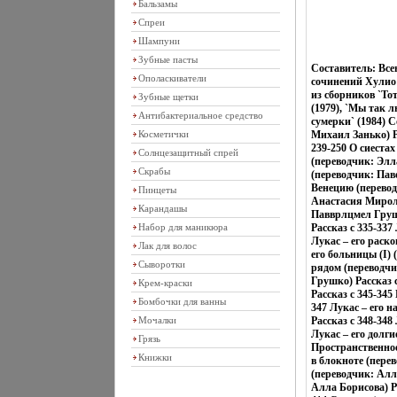
Бальзамы
Спреи
Шампуни
Зубные пасты
Составитель: Все
Ополаскиватели
сочинений Хулио 
из сборников `Тот
Зубные щетки
(1979), `Мы так л
Антибактериальное средство
сумерки` (1984)
Косметички
Михаил Занько) Р
239-250 О сиеста
Солнцезащитный спрей
(переводчик: Элл
Скрабы
(переводчик: Пав
Венецию (перевод
Пинцеты
Анастасия Миролю
Карандашы
Павврлцмел Грушк
Набор для маникюра
Рассказ c 335-337
Лукас – его раск
Лак для волос
его больницы (I)
Сыворотки
рядом (переводчи
Грушко) Рассказ 
Крем-краски
Рассказ c 345-345
Бомбочки для ванны
347 Лукас – его 
Мочалки
Рассказ c 348-348
Лукас – его долг
Грязь
Пространственное
Книжки
в блокноте (пере
(переводчик: Алл
Алла Борисова) Р