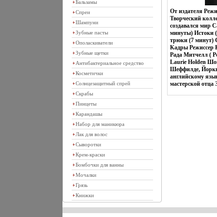
Бальзамы
От издателя Реж
Спреи
Творческий колл
Шампуни
создавался мир 
Зубные пасты
минуты) Истоки (
трюки (7 минут) 
Ополаскиватели
Кадры Режиссер К
Зубные щетки
Рада Митчелл ( Ро
Laurie Holden Шо
Антибактериальное средство
Шеффилде, Йоркш
Косметички
английскому язык
Солнцезащитный спрей
мастерской отца 
Скрабы
Пинцеты
Карандашы
Набор для маникюра
Лак для волос
Сыворотки
Крем-краски
Бомбочки для ванны
Мочалки
Грязь
Книжки