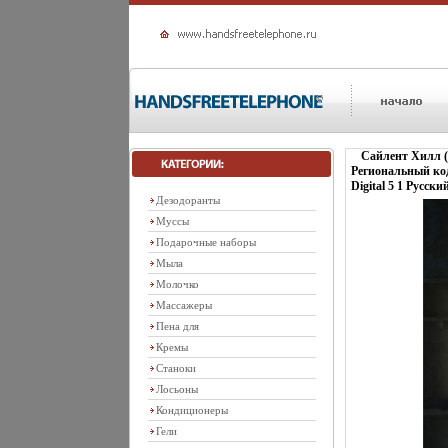
Сайлент Хилл (
Региональный код
Digital 5 1 Русс
Дезодоранты
Муссы
Подарочные наборы
Мыла
Молочко
Массажеры
Пена для
Кремы
Станоки
Лосьоны
Кондиционеры
Гели