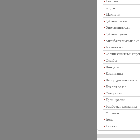
Бальзамы
Спреи
Шампуни
Зубные пасты
Ополаскиватели
Зубные щетки
Антибактериальное ср
Косметички
Солнцезащитный спре
Скрабы
Пинцеты
Карандашы
Набор для маникюра
Лак для волос
Сыворотки
Крем-краски
Бомбочки для ванны
Мочалки
Грязь
Книжки