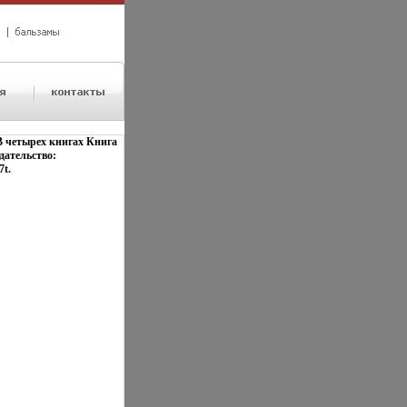
В четырех книгах Книга
дательство:
7t.