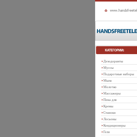
Дезодоранты
Муссы
Подарочные наборы
Мыла
Молочко
Массажеры
Пена для
Кремы
Станоки
Лосьоны
Кондиционеры
Гели