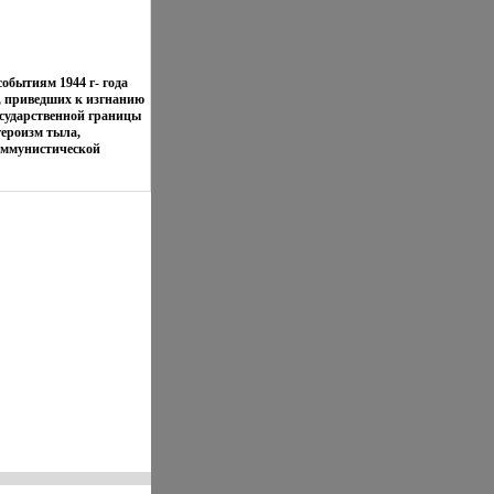
обытиям 1944 г- года
, приведших к изгнанию
осударственной границы
героизм тыла,
оммунистической