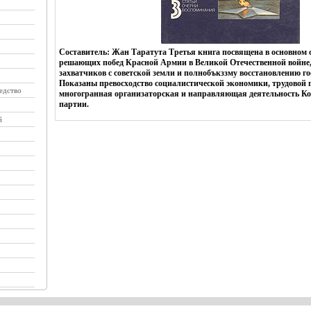
Составитель: Жан Таратута Третья книга посвящена в основном с
решающих побед Красной Армии в Великой Отечественной войне
захватчиков с советской земли и полнобъкззму восстановлению г
Показаны превосходство социалистической экономики, трудовой 
едство
многогранная организаторская и направляющая деятельность К
партии.
й