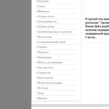
Бальзамы
Спреи
Шампуни
Зубные пасты
В третий том во
Ополаскиватели
рассказов "Архи
Конан Дойл родбъ
Зубные щетки
окончив медицинс
Антибактериальное средство
медицинской прак
Косметички
Саутси, .
Солнцезащитный спрей
Скрабы
Пинцеты
Карандашы
Набор для маникюра
Лак для волос
Сыворотки
Крем-краски
Бомбочки для ванны
Мочалки
Грязь
Книжки