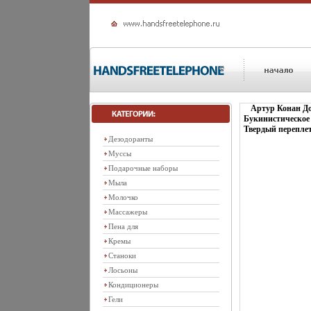
Артур Конан До
Букинистическое 
Твердый переплет,
Дезодоранты
Муссы
Подарочные наборы
Мыла
Молочко
Массажеры
Пена для
Кремы
Станоки
Лосьоны
Кондиционеры
Гели