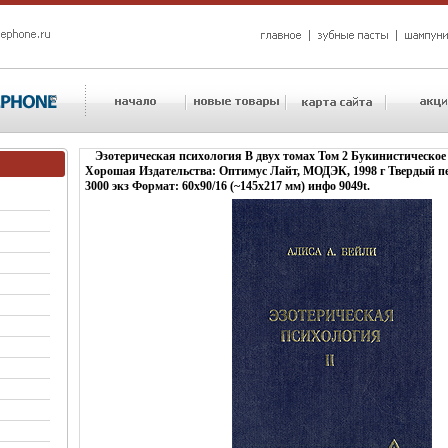
Эзотерическая психология В двух томах Том 2 Букинистическое
Хорошая Издательства: Оптимус Лайт, МОДЭК, 1998 г Твердый пе
3000 экз Формат: 60x90/16 (~145х217 мм) инфо 9049t.