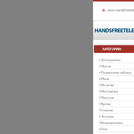
Дезодоранты
Муссы
Подарочные наборы
Мыла
Молочко
Массажеры
Пена для
Кремы
Станоки
Лосьоны
Кондиционеры
Гели