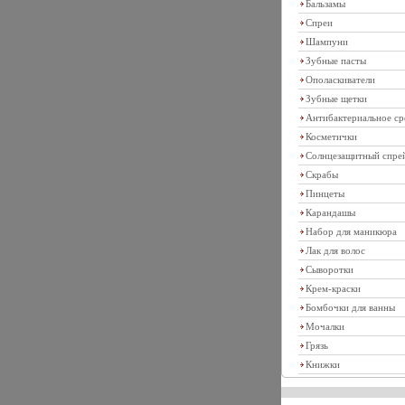
Бальзамы
Спреи
Шампуни
Зубные пасты
Ополаскиватели
Зубные щетки
Антибактериальное ср
Косметички
Солнцезащитный спре
Скрабы
Пинцеты
Карандашы
Набор для маникюра
Лак для волос
Сыворотки
Крем-краски
Бомбочки для ванны
Мочалки
Грязь
Книжки