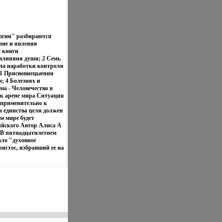
огии" разбираются
ние и явления
и книги
 влияния души; 2 Семь
ила наработки контроля
: 1 Присвовиецыении
; 4 Болезнях и
ма - Человечество в
 к арене мира Ситуация
 применительно к
 единства цели должен
ем мире будет
ийского Автор Алиса А
е В пятнадцатилетнем
ало "духовное
ристос, избравший ее на