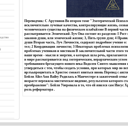
Переводчик: С Арутюнов Во втором томе "Эзотерической Психол
исключительно лучевые качества, контролирующие жизнь, созна
человеческого существа на физическом плабъйээне В первой част
рассматривается Эгоический Луч Она состоит из разделов: I Рост
едство
законов души, или эгоической жизни; 3, Пять групп душ; 4 Прав
души Вторая часть, Луч Личности, содержит подробное учение о
тел; 2 Координации личности; 3 Некоторых проблемах психологии
й
проблемах учеников и мистиков В заключительной части этого то
наше время - мысли и энергии, о которых шла речь, прилагаются
в мире рассматривается под эзотерическим, иерархическим углом
требованиям брезжущего нового века Водолея Синтез мышления и
утвердиться с тем, чтобы создать условия, при которых мир во вс
врлъьпроцветать и Христос сможет явиться вновь Перевод с англ
Бейли Alice Ann Bailey Родилась в Манчестере в зажиточной семь
возрасте пережила мистическое видение, результатом которого ст
преображение": Бейли Уверовала в то, что ей явился сам Иисус Х
роль реформатора .