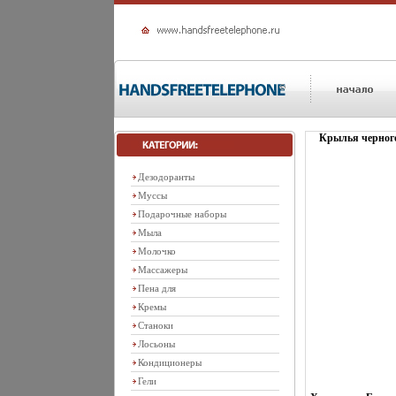
Крылья черного
Дезодоранты
Муссы
Подарочные наборы
Мыла
Молочко
Массажеры
Пена для
Кремы
Станоки
Лосьоны
Кондиционеры
Гели