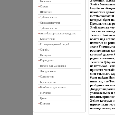
Художник: Елена 
Бальзамы
Злой в безлюдные
Спреи
Ему были обещаны
Шампуни
поколении долже
желтые кошачьи г
Зубные пасты
который будет на
Ополаскиватели
Проклятие над род
Злой закопал кот
Зубные щетки
Так гласит легенд
Антибактериальное средство
Тенгель Злой оты
Косметички
власть над челов
плохие, и он реш
Солнцезащитный спрей
земле Упомянутый
Скрабы
распорядился зак
который должен б
Пинцеты
родился мальчик,
Карандашы
Тенгелем Добрым Э
Набор для маникюра
из потомков Тенг
принести чистой 
Лак для волос
смог отыскать за
Сыворотки
будет найден Нико
известно, что Тен
Крем-краски
разбудить его мо
Бомбочки для ванны
Двадцатый роман
Мочалки
увлекательное и 
явились приключе
Грязь
Хейке, которые п
Книжки
переступили черт
помощь своему х